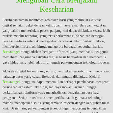
Keseharian
Perubahan zaman membawa kebiasaan baru yang membuat aktivitas
digital semakin dekat dengan kehidupan masyarakat. Beragam kegiatan
yang dahulu memerlukan proses panjang kini dapat dilakukan secara lebih
praktis melalui teknologi yang terus berkembang. Kehadiran berbagai
layanan berbasis internet menciptakan cara baru dalam berkomunikasi,
memperoleh informasi, hingga mengelola berbagai kebutuhan harian.
Baristatogel
menghadirkan beragam informasi yang membantu pengguna
memahami bagaimana aktivitas digital terus berevolusi dan membentuk
gaya hidup yang lebih adaptif di tengah perkembangan teknologi modern.
Aktivitas digital berkembang seiring meningkatnya kebutuhan masyarakat
terhadap akses yang cepat, fleksibel, dan mudah dijangkau. Melalui
Baristatogel
, pengguna dapat menemukan berbagai pembahasan mengenai
perubahan ekosistem teknologi, lahirnya inovasi layanan, hingga
perkembangan platform yang menghadirkan pengalaman baru bagi
pengguna. Setiap transformasi memperlihatkan bagaimana teknologi
mampu menciptakan solusi yang semakin relevan dengan kebutuhan masa
kini. Di sisi lain, perkembangan tersebut juga mendorong terbentuknya